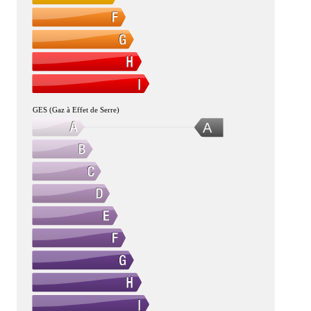
GES (Gaz à Effet de Serre)
A