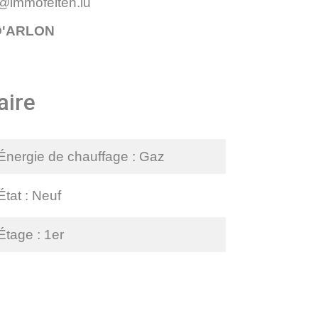
o@immofelten.lu
D'ARLON
ire
Énergie de chauffage
Gaz
État
Neuf
Étage
1er