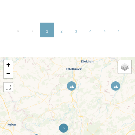
1
2
3
4
+
−
5