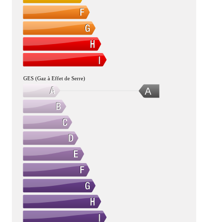
GES (Gaz à Effet de Serre)
A