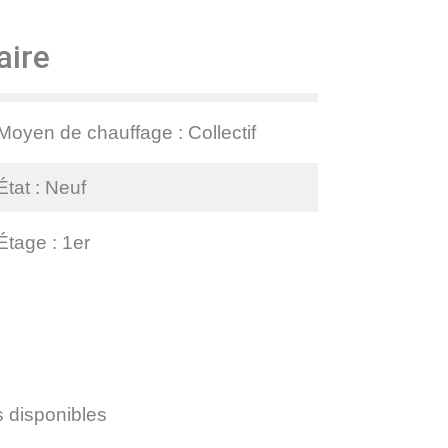
ire
Moyen de chauffage
Collectif
État
Neuf
Étage
1er
s disponibles