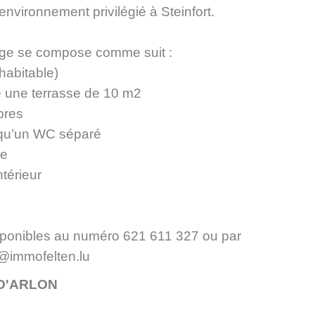
nvironnement privilégié à Steinfort.
age se compose comme suit :
 habitable)
ne une terrasse de 10 m2
bres
i qu’un WC séparé
ve
ntérieur
ponibles au numéro 621 611 327 ou par
o@immofelten.lu
 D'ARLON