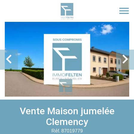
Vente Maison jumelée
Clemency
Réf. 87019779