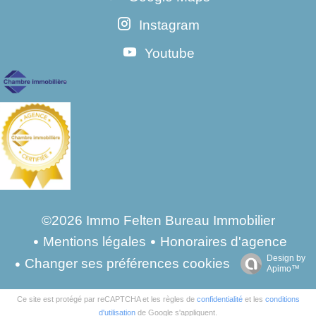
Instagram
Youtube
©2026 Immo Felten Bureau Immobilier
Mentions légales
Honoraires d'agence
Design by
Changer ses préférences cookies
Apimo™
Ce site est protégé par reCAPTCHA et les règles de
confidentialité
et les
conditions
d'utilisation
de Google s'appliquent.