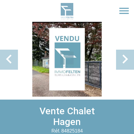
Vente Chalet
Hagen
Réf. 84825184